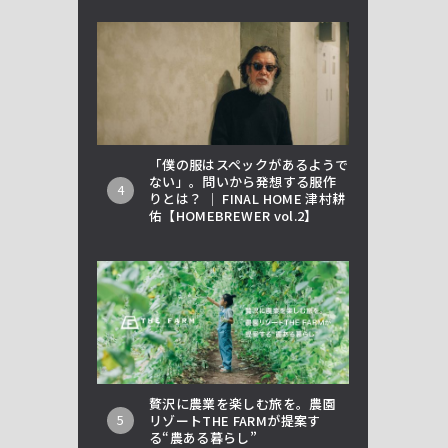
「僕の服はスペックがあるようで
ない」。問いから発想する服作
4
りとは？ │ FINAL HOME 津村耕
佑【HOMEBREWER vol.2】
贅沢に農業を楽しむ旅を。農園
5
リゾートTHE FARMが提案す
る“農ある暮らし”