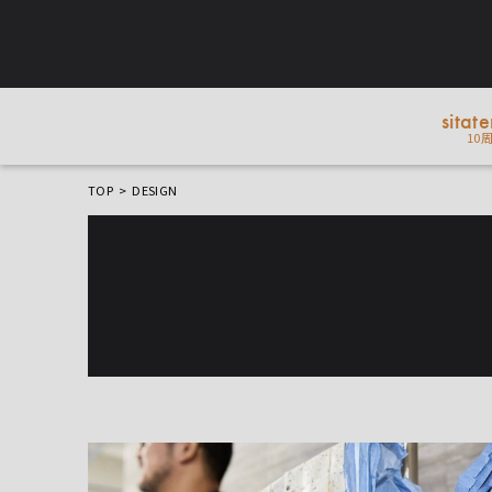
sitat
10
TOP
DESIGN