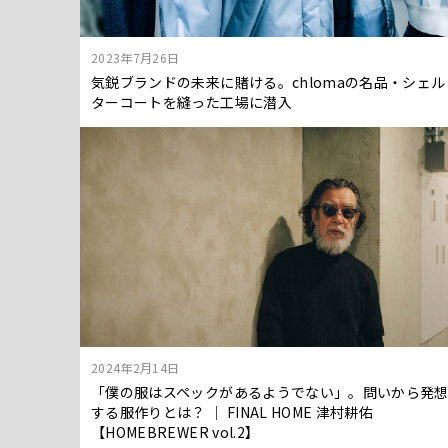
2023年7月26日
気鋭ブランドの未来に賭ける。chlomaの名品・シェル
ターコートを縫った工場に潜入
2024年2月14日
「僕の服はスペックがあるようでない」。問いから発
する服作りとは？ │ FINAL HOME 津村耕佑
【HOMEBREWER vol.2】