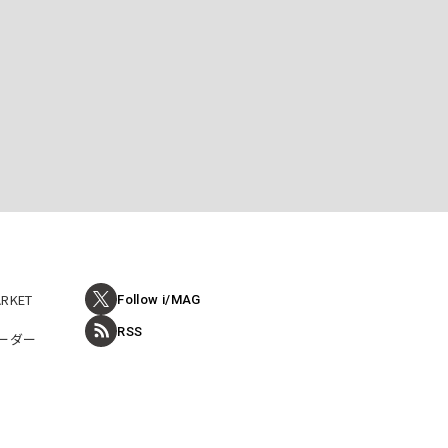
ARKET
Follow i/MAG
RSS
ーダー