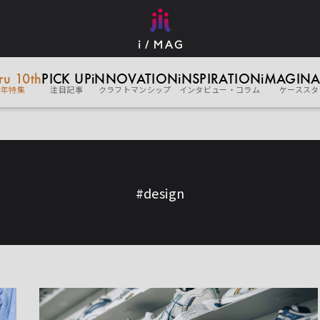
eru 10th
PICK UP
iNNOVATION
iNSPIRATION
iMAGINA
周年特集
注目記事
クラフトマンシップ
インタビュー・コラム
ケーススタ
#design