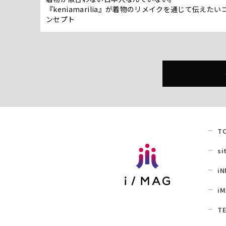
『keniamarilia』が着物のリメイクを通じて伝えたい
ンセプト
T
si
iN
iM
TE