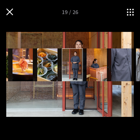
19
/
26
大きなあくびをしながら、自然の移ろいを楽しむ。
TOP
iMAGINATION
衣服・ものづくりの魅力を
“泊まれる庭” YAWN YARDが…
伝えるWEBマガジン
Follow us
TOP
運営会社
sitateru 10th
sitateru MARKET
PICK UP
sitateru CLOUD
iNNOVATION
カスタムオーダー
iNSPIRATION
プライバシーポリシー
iMAGINATION
TERMS OF SERVICE