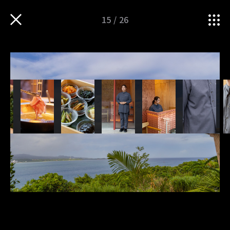
15
/
26
大きなあくびをしながら、自然の移ろいを楽しむ。
TOP
iMAGINATION
衣服・ものづくりの魅力を
“泊まれる庭” YAWN YARDが…
伝えるWEBマガジン
Follow us
TOP
運営会社
sitateru 10th
sitateru MARKET
PICK UP
sitateru CLOUD
iNNOVATION
カスタムオーダー
iNSPIRATION
プライバシーポリシー
iMAGINATION
TERMS OF SERVICE