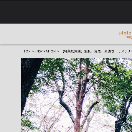
sitat
10
TOP
iNSPIRATION
【特集総集編】無駄、覚悟、素直さ…サステナ