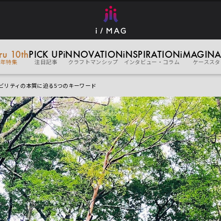
eru 10th
PICK UP
iNNOVATION
iNSPIRATION
iMAGINA
周年特集
注目記事
クラフトマンシップ
インタビュー・コラム
ケーススタ
ビリティの本質に迫る5つのキーワード