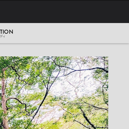
TION
ディ