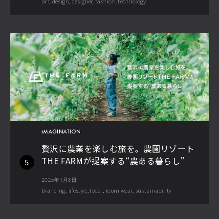
art
design
designer
fashion
technology
iMAGINATION
贅沢に農業を楽しむ旅を。農園リゾート
THE FARMが提案する“農ある暮らし”
5
2026年1月8日
branding
lifestyle
local
room wear
sustainability