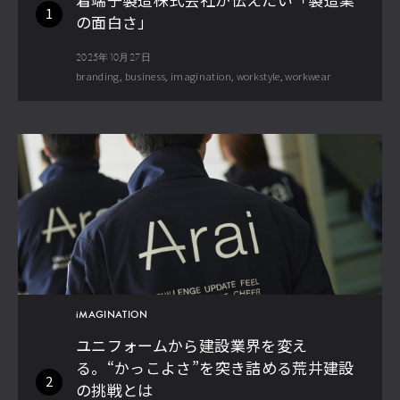
1
の面白さ」
2025年10月27日
branding
business
imagination
workstyle
workwear
iMAGINATION
ユニフォームから建設業界を変え
る。“かっこよさ”を突き詰める荒井建設
2
の挑戦とは