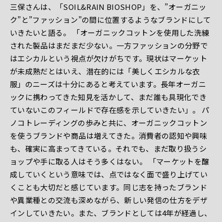
三保さんは、「SOIL&RAIN BIOSHOP」を、”オーガニッ
ク”と”ファッション”の間に位置するようなブランドにして
いきたいと語る。 「オーガニックコットンを使用した洗練
された製品はまだまだ少ない。一方ファッションの分野で
はエシカルという視点が欠けがちです。現状はマーケット
が未成熟だとはいえ、潜在的には「美しくエシカルな衣
服」のニーズは十分にあると考えています。長年オーガニ
ックに携わってきた知見を活かして、まだ誰も具現化でき
ていないこのフィールドで存在感を示していきたい」。 パ
ノコトレーディングの歩みと共に、オーガニックコットン
を使うブランドや商品は増えてきた。消費者の認知や興味
も、確実に高まってきている。それでも、まだ取り扱うシ
ョップや手に取る人はそう多くはない。 「マーケットを醸
成していくという意味では、点ではなく面で盛り上げてい
くことも大切だと感じています。同じ志を持ったブランド
や異業種との交流も深めながら、新しい発信の仕方をデザ
インしていきたい。また、ブランドとしては4年が経過し、