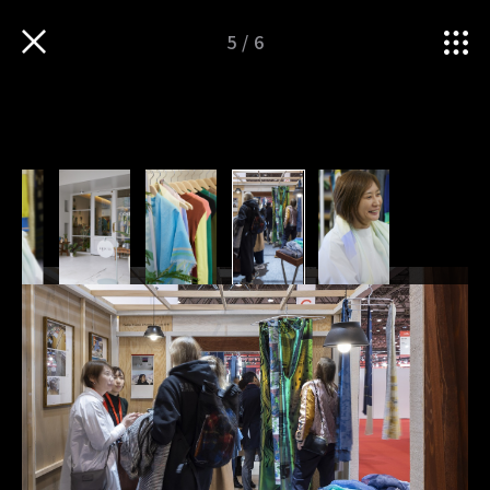
5
/
6
TOP
iNSPIRATION
産業がつづくための『呼吸』。テキスタイルデザイナー梶原加奈子が語る、国産テキス…
衣服・ものづくりの魅力を
伝えるWEBマガジン
Follow us
TOP
運営会社
sitateru 10th
sitateru MARKET
PICK UP
sitateru CLOUD
iNNOVATION
カスタムオーダー
iNSPIRATION
プライバシーポリシー
iMAGINATION
TERMS OF SERVICE