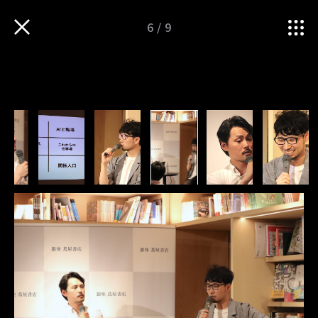
6
/
9
TOP
iNSPIRATION
先進企業がオフィスに人を戻す理由。WORKSIGHT山下編集長の考える創造的な働く場。
衣服・ものづくりの魅力を
伝えるWEBマガジン
Follow us
TOP
運営会社
sitateru 10th
sitateru MARKET
PICK UP
sitateru CLOUD
iNNOVATION
カスタムオーダー
iNSPIRATION
プライバシーポリシー
iMAGINATION
TERMS OF SERVICE