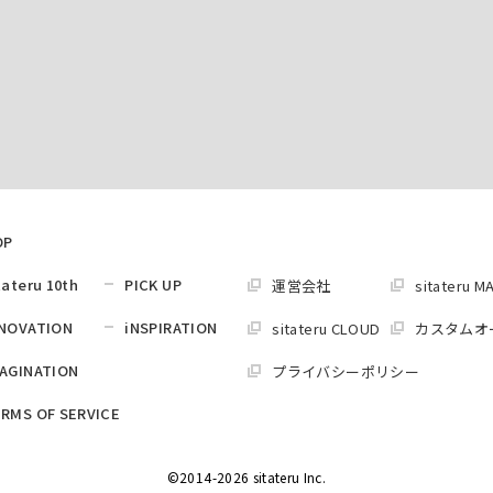
OP
tateru 10th
PICK UP
運営会社
sitateru M
NOVATION
iNSPIRATION
sitateru CLOUD
カスタムオ
AGINATION
プライバシーポリシー
RMS OF SERVICE
©2014-2026 sitateru Inc.