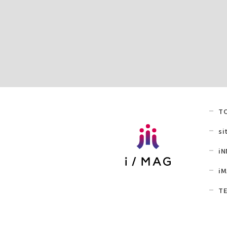
T
si
iN
iM
TE