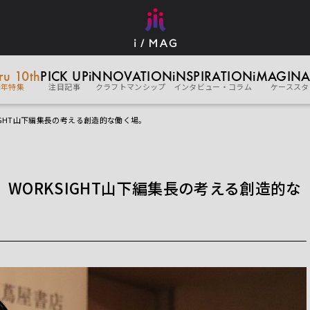
eru 10th
PICK UP
iNNOVATION
iNSPIRATION
iMAGINA
周年特集
注目記事
クラフトマンシップ
インタビュー・コラム
ケーススタ
IGHT山下編集長の考える創造的な働く場。
WORKSIGHT山下編集長の考える創造的な