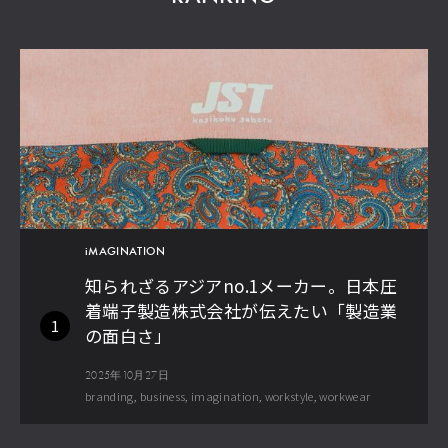
iMAGINATION
知られざるアジアno.1メーカー。日本圧
着端子製造株式会社が伝えたい「製造業
1
の面白さ」
2025年10月27日
branding
business
imagination
workstyle
workwear