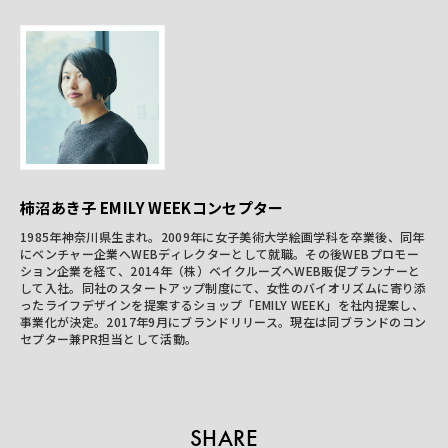
柿沼あき子 EMILY WEEKコンセプター
1985
年神奈川県生まれ。
2009
年に女子美術大学絵画学科を卒業後、同年
にベンチャー企業へ
WEB
ディレクターとして就職。その後
WEB
プロモー
ション企業を経て、
2014
年（株）ベイクルーズへ
WEB
販促プランナーと
して入社。同社のスタートアップ制度にて、女性のバイオリズムに寄り添
ったライフデザインを提案するショップ「
EMILY WEEK
」を社内提案し、
事業化が決定。
2017
年
9
月にブランドリリース。現在は同ブランドのコン
セプター兼
PR
担当として活動。
SHARE