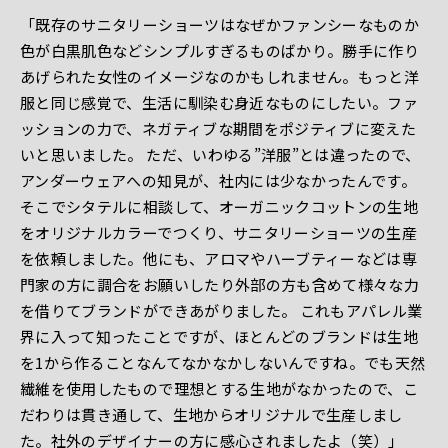
「既存のサニタリーショーツはなぜかファンシーなものか
色が白黒肌色などシンプルすぎるものばかり。勝手に作り
あげられた女性のイメージなのかもしれません。もっと洋
服と同じ感覚で、生活に馴染む身近なものにしたい。ファ
ッションの力で、ネガティブな期間をポジティブに変えた
いと思いました。 ただ、いわゆる”洋服”とは違ったので、
アンダーウェアへの知見が、社内には少なかったんです。
そこでシタテルに相談して、オーガニックコットンの生地
をオリジナルカラーでつくり、サニタリーショーツの生産
を依頼しました。他にも、アロマやハーブティーなどは専
門家の方に調合をお願いしたり外部の方も含めて様々な力
を借りてブランドができあがりました。 これもアパレル業
界に入って知ったことですが、ほとんどのブランドは生地
を1から作ることなんてなかなかしないんですね。でも天然
繊維を使用したもので理想とする生地がなかったので、こ
だわりは貫き通して、生地からオリジナルで生産しまし
た。社外のデザイナーの方に感心されましたよ（笑）」