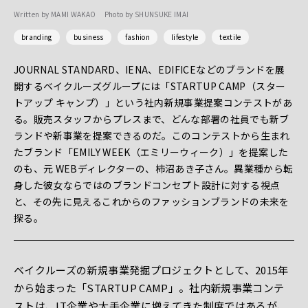
Written by
MAMI WAKAO
Photo by
SHUNSUKE IMAI
branding
business
fashion
lifestyle
textile
JOURNAL STANDARD、IENA、EDIFICEなどのブランドを展
開するベイクルーズグループには「STARTUP CAMP（スター
トアップ キャンプ）」という社内新規事業提案コンテストがあ
る。販売スタッフからプレスまで、どんな部署の社員でも新ブ
ランドや新事業を提案できるのだ。このコンテストから生まれ
たブランド「EMILY WEEK（エミリーウィーク）」を提案した
のも、元 WEBディレクターの、柿沼あき子さん。異業種から転
身した彼女ならではのブランドコンセプト設計に対する視点
と、その先に見えるこれからのファッションブランドの未来を
探る。
ベイクルーズの新規事業発掘プロジェクトとして、2015年
から始まった「STARTUP CAMP」。社内新規事業コンテ
ストは、IT企業や大手企業に増えてきた制度ではあるが、