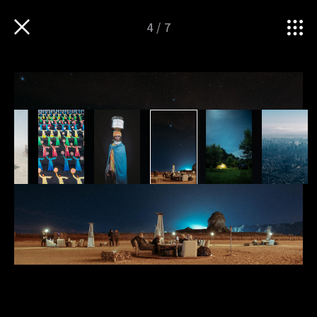
4
/
7
TOP
iNSPIRATION
"ゆれる"インプット #2 / 写真家 佐藤健寿
衣服・ものづくりの魅力を
伝えるWEBマガジン
Follow us
TOP
運営会社
sitateru 10th
sitateru MARKET
PICK UP
sitateru CLOUD
iNNOVATION
カスタムオーダー
iNSPIRATION
プライバシーポリシー
iMAGINATION
TERMS OF SERVICE