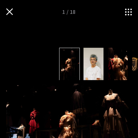
1
/
18
TOP
iNSPIRATION
未来への物語を描く空間演出。櫻坂46展『新せ界』が示す、総合的なクリエイションの…
衣服・ものづくりの魅力を
伝えるWEBマガジン
Follow us
TOP
運営会社
sitateru 10th
sitateru MARKET
PICK UP
sitateru CLOUD
iNNOVATION
カスタムオーダー
iNSPIRATION
プライバシーポリシー
iMAGINATION
TERMS OF SERVICE