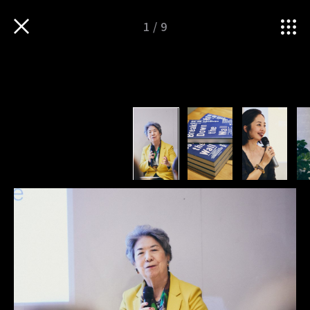
1
/
9
TOP
iNSPIRATION
自ら道を切り開いてきた3名の女性が語る「個」の時代のキャリアとブランドの創り方
衣服・ものづくりの魅力を
伝えるWEBマガジン
Follow us
TOP
運営会社
sitateru 10th
sitateru MARKET
PICK UP
sitateru CLOUD
iNNOVATION
カスタムオーダー
iNSPIRATION
プライバシーポリシー
iMAGINATION
TERMS OF SERVICE