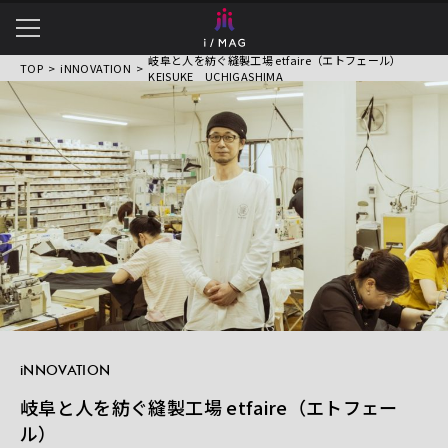
岐阜と人を紡ぐ縫製工場 etfaire（エトフェール）
TOP
iNNOVATION
衣服・ものづくりの魅力を
KEISUKE UCHIGASHIMA
伝えるWEBマガジン
iNNOVATION
岐阜と人を紡ぐ縫製工場 etfaire（エトフェー
ル）