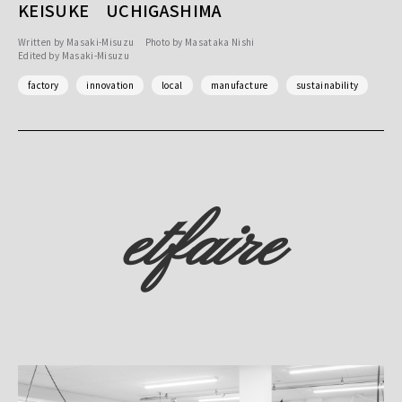
KEISUKE UCHIGASHIMA
Written by
Masaki-Misuzu
Photo by
Masataka Nishi
Edited by
Masaki-Misuzu
factory
innovation
local
manufacture
sustainability
etfaire