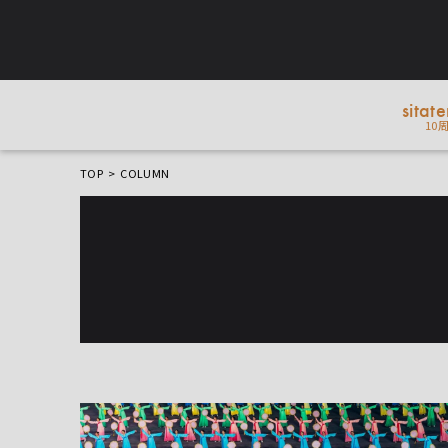
sitat
10
TOP
COLUMN