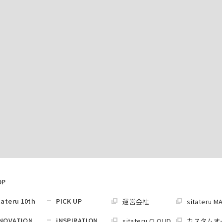
OP
tateru 10th
PICK UP
運営会社
sitateru M
NOVATION
iNSPIRATION
sitateru CLOUD
カスタムオ