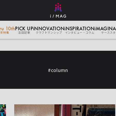
eru 10th
PICK UP
iNNOVATION
iNSPIRATION
iMAGINA
周年特集
注目記事
クラフトマンシップ
インタビュー・コラム
ケーススタ
#column